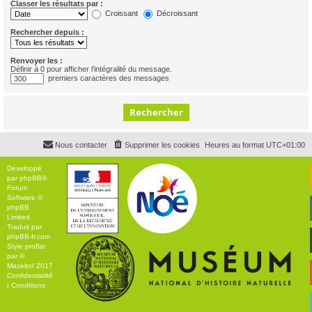
Classer les résultats par :
Croissant
Décroissant
Rechercher depuis :
Renvoyer les :
Définir à 0 pour afficher l’intégralité du message.
premiers caractères des messages
Nous contacter
Supprimer les cookies
Heures au format
UTC+01:00
Développé
par
phpBB
®
Forum
Software ©
phpBB
Limited
Traduit par
phpBB-fr.com
Style
proflat
par ©
Mazeltof
2017
Confidentialité
|
Conditions