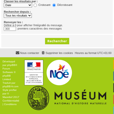
Classer les résultats par :
Croissant
Décroissant
Rechercher depuis :
Renvoyer les :
Définir à 0 pour afficher l’intégralité du message.
premiers caractères des messages
Nous contacter
Supprimer les cookies
Heures au format
UTC+01:00
Développé
par
phpBB
®
Forum
Software ©
phpBB
Limited
Traduit par
phpBB-fr.com
Style
proflat
par ©
Mazeltof
2017
Confidentialité
|
Conditions