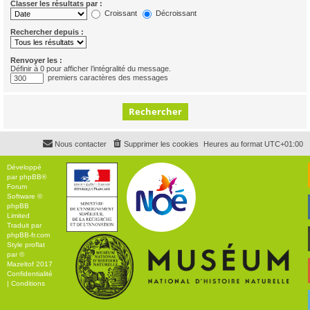
Classer les résultats par :
Croissant
Décroissant
Rechercher depuis :
Renvoyer les :
Définir à 0 pour afficher l’intégralité du message.
premiers caractères des messages
Nous contacter
Supprimer les cookies
Heures au format
UTC+01:00
Développé
par
phpBB
®
Forum
Software ©
phpBB
Limited
Traduit par
phpBB-fr.com
Style
proflat
par ©
Mazeltof
2017
Confidentialité
|
Conditions