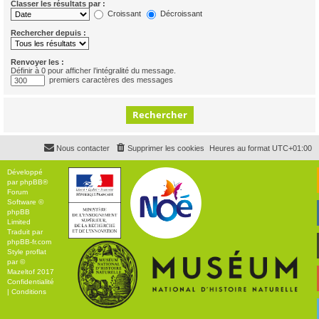
Classer les résultats par :
Croissant
Décroissant
Rechercher depuis :
Renvoyer les :
Définir à 0 pour afficher l’intégralité du message.
premiers caractères des messages
Nous contacter
Supprimer les cookies
Heures au format
UTC+01:00
Développé
par
phpBB
®
Forum
Software ©
phpBB
Limited
Traduit par
phpBB-fr.com
Style
proflat
par ©
Mazeltof
2017
Confidentialité
|
Conditions