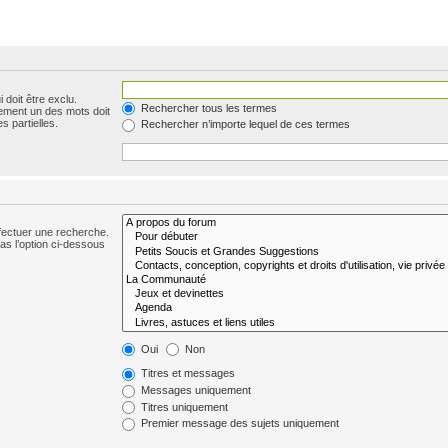
 doit être exclu.
Rechercher tous les termes
ement un des mots doit
s partielles.
Rechercher n’importe lequel de ces termes
fectuer une recherche.
s l’option ci-dessous
Oui
Non
Titres et messages
Messages uniquement
Titres uniquement
Premier message des sujets uniquement