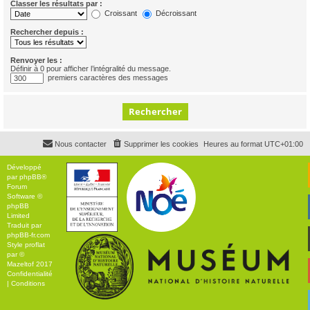
Classer les résultats par :
Croissant
Décroissant
Rechercher depuis :
Renvoyer les :
Définir à 0 pour afficher l’intégralité du message.
premiers caractères des messages
Nous contacter
Supprimer les cookies
Heures au format
UTC+01:00
Développé
par
phpBB
®
Forum
Software ©
phpBB
Limited
Traduit par
phpBB-fr.com
Style
proflat
par ©
Mazeltof
2017
Confidentialité
|
Conditions