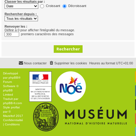
Classer les résultats par :
Croissant
Décroissant
Rechercher depuis :
Renvoyer les :
Définir à 0 pour afficher l’intégralité du message.
premiers caractères des messages
Nous contacter
Supprimer les cookies
Heures au format
UTC+01:00
Développé
par
phpBB
®
Forum
Software ©
phpBB
Limited
Traduit par
phpBB-fr.com
Style
proflat
par ©
Mazeltof
2017
Confidentialité
|
Conditions