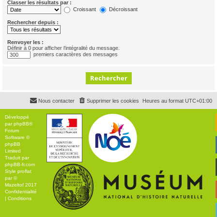
Classer les résultats par :
Croissant
Décroissant
Rechercher depuis :
Renvoyer les :
Définir à 0 pour afficher l’intégralité du message.
premiers caractères des messages
Nous contacter
Supprimer les cookies
Heures au format
UTC+01:00
Développé
par
phpBB
®
Forum
Software ©
phpBB
Limited
Traduit par
phpBB-fr.com
Style
proflat
par ©
Mazeltof
2017
Confidentialité
|
Conditions