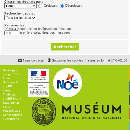
Classer les résultats par :
Croissant
Décroissant
Rechercher depuis :
Renvoyer les :
Définir à 0 pour afficher l’intégralité du message.
premiers caractères des messages
Nous contacter
Supprimer les cookies
Heures au format
UTC+01:00
Développé
par
phpBB
®
Forum
Software ©
phpBB
Limited
Traduit par
phpBB-fr.com
Style
proflat
par ©
Mazeltof
2017
Confidentialité
|
Conditions