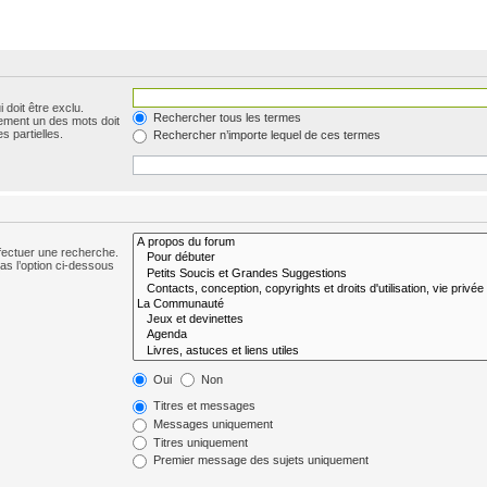
 doit être exclu.
Rechercher tous les termes
ement un des mots doit
s partielles.
Rechercher n’importe lequel de ces termes
fectuer une recherche.
s l’option ci-dessous
Oui
Non
Titres et messages
Messages uniquement
Titres uniquement
Premier message des sujets uniquement