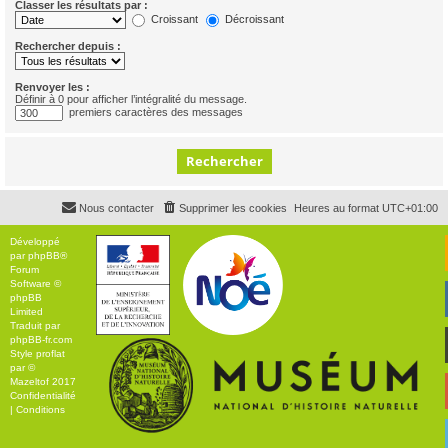
Classer les résultats par :
Croissant
Décroissant
Rechercher depuis :
Renvoyer les :
Définir à 0 pour afficher l’intégralité du message.
premiers caractères des messages
Nous contacter
Supprimer les cookies
Heures au format
UTC+01:00
Développé
par
phpBB
®
Forum
Software ©
phpBB
Limited
Traduit par
phpBB-fr.com
Style
proflat
par ©
Mazeltof
2017
Confidentialité
|
Conditions