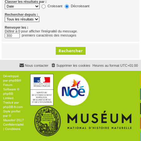
Classer les résultats par :
Croissant
Décroissant
Rechercher depuis :
Renvoyer les :
Définir à 0 pour afficher l’intégralité du message.
premiers caractères des messages
Nous contacter
Supprimer les cookies
Heures au format
UTC+01:00
Développé
par
phpBB
®
Forum
Software ©
phpBB
Limited
Traduit par
phpBB-fr.com
Style
proflat
par ©
Mazeltof
2017
Confidentialité
|
Conditions