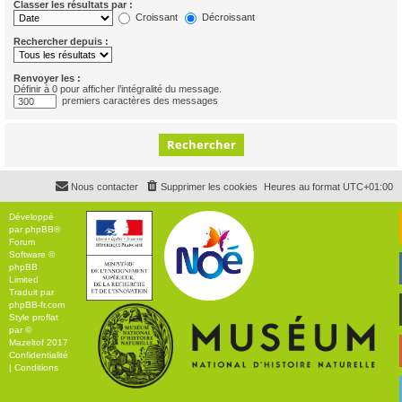
Classer les résultats par :
Croissant
Décroissant
Rechercher depuis :
Renvoyer les :
Définir à 0 pour afficher l’intégralité du message.
premiers caractères des messages
Nous contacter
Supprimer les cookies
Heures au format
UTC+01:00
Développé
par
phpBB
®
Forum
Software ©
phpBB
Limited
Traduit par
phpBB-fr.com
Style
proflat
par ©
Mazeltof
2017
Confidentialité
|
Conditions