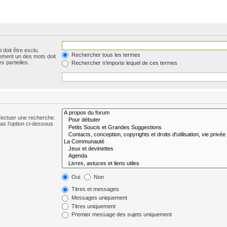
 doit être exclu.
Rechercher tous les termes
ement un des mots doit
s partielles.
Rechercher n’importe lequel de ces termes
fectuer une recherche.
s l’option ci-dessous
Oui
Non
Titres et messages
Messages uniquement
Titres uniquement
Premier message des sujets uniquement