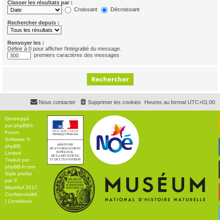
Classer les résultats par :
Croissant
Décroissant
Rechercher depuis :
Renvoyer les :
Définir à 0 pour afficher l’intégralité du message.
premiers caractères des messages
Nous contacter
Supprimer les cookies
Heures au format
UTC+01:00
Développé
par
phpBB
®
Forum
Software ©
phpBB
Limited
Traduit par
phpBB-fr.com
Style
proflat
par ©
Mazeltof
2017
Confidentialité
|
Conditions