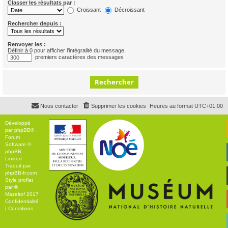
Classer les résultats par :
Croissant
Décroissant
Rechercher depuis :
Renvoyer les :
Définir à 0 pour afficher l’intégralité du message.
premiers caractères des messages
Nous contacter
Supprimer les cookies
Heures au format
UTC+01:00
Développé
par
phpBB
®
Forum
Software ©
phpBB
Limited
Traduit par
phpBB-fr.com
Style
proflat
par ©
Mazeltof
2017
Confidentialité
|
Conditions