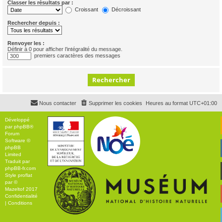
Classer les résultats par :
Croissant
Décroissant
Rechercher depuis :
Renvoyer les :
Définir à 0 pour afficher l’intégralité du message.
premiers caractères des messages
Nous contacter
Supprimer les cookies
Heures au format
UTC+01:00
Développé
par
phpBB
®
Forum
Software ©
phpBB
Limited
Traduit par
phpBB-fr.com
Style
proflat
par ©
Mazeltof
2017
Confidentialité
|
Conditions