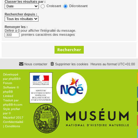
Classer les résultats par :
Croissant
Décroissant
Rechercher depuis :
Renvoyer les :
Définir à 0 pour afficher l’intégralité du message.
premiers caractères des messages
Nous contacter
Supprimer les cookies
Heures au format
UTC+01:00
Développé
par
phpBB
®
Forum
Software ©
phpBB
Limited
Traduit par
phpBB-fr.com
Style
proflat
par ©
Mazeltof
2017
Confidentialité
|
Conditions