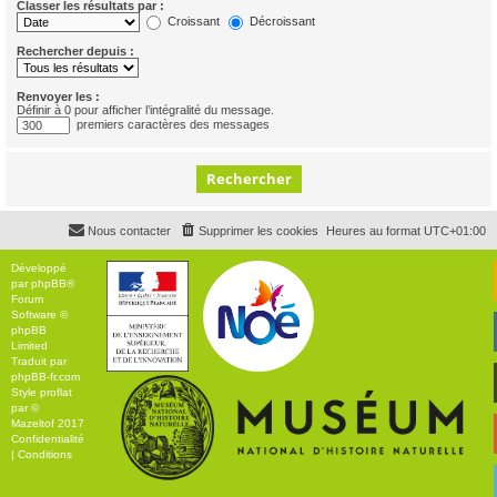
Classer les résultats par :
Croissant
Décroissant
Rechercher depuis :
Renvoyer les :
Définir à 0 pour afficher l’intégralité du message.
premiers caractères des messages
Nous contacter
Supprimer les cookies
Heures au format
UTC+01:00
Développé
par
phpBB
®
Forum
Software ©
phpBB
Limited
Traduit par
phpBB-fr.com
Style
proflat
par ©
Mazeltof
2017
Confidentialité
|
Conditions