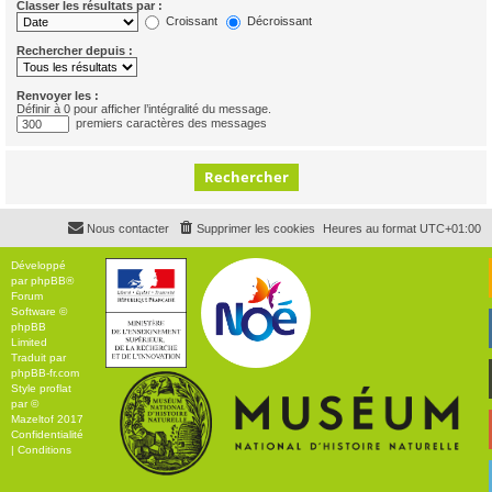
Classer les résultats par :
Croissant
Décroissant
Rechercher depuis :
Renvoyer les :
Définir à 0 pour afficher l’intégralité du message.
premiers caractères des messages
Nous contacter
Supprimer les cookies
Heures au format
UTC+01:00
Développé
par
phpBB
®
Forum
Software ©
phpBB
Limited
Traduit par
phpBB-fr.com
Style
proflat
par ©
Mazeltof
2017
Confidentialité
|
Conditions