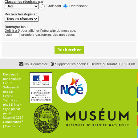
Classer les résultats par :
Croissant
Décroissant
Rechercher depuis :
Renvoyer les :
Définir à 0 pour afficher l’intégralité du message.
premiers caractères des messages
Nous contacter
Supprimer les cookies
Heures au format
UTC+01:00
Développé
par
phpBB
®
Forum
Software ©
phpBB
Limited
Traduit par
phpBB-fr.com
Style
proflat
par ©
Mazeltof
2017
Confidentialité
|
Conditions