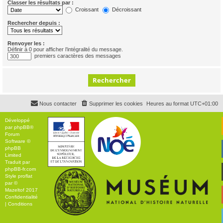
Classer les résultats par :
Croissant
Décroissant
Rechercher depuis :
Renvoyer les :
Définir à 0 pour afficher l’intégralité du message.
premiers caractères des messages
Nous contacter
Supprimer les cookies
Heures au format
UTC+01:00
Développé
par
phpBB
®
Forum
Software ©
phpBB
Limited
Traduit par
phpBB-fr.com
Style
proflat
par ©
Mazeltof
2017
Confidentialité
|
Conditions