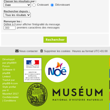
Classer les résultats par :
Croissant
Décroissant
Rechercher depuis :
Renvoyer les :
Définir à 0 pour afficher l’intégralité du message.
premiers caractères des messages
Nous contacter
Supprimer les cookies
Heures au format
UTC+01:00
Développé
par
phpBB
®
Forum
Software ©
phpBB
Limited
Traduit par
phpBB-fr.com
Style
proflat
par ©
Mazeltof
2017
Confidentialité
|
Conditions