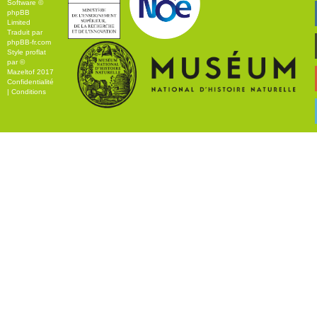
Software ©
phpBB
Limited
Traduit par
phpBB-fr.com
Style
proflat
par ©
Mazeltof
2017
Confidentialité
|
Conditions