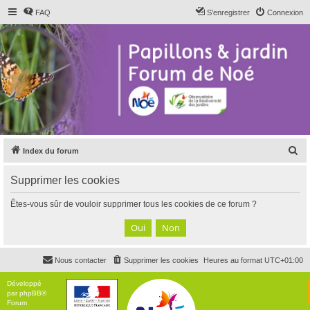
FAQ
S’enregistrer
Connexion
R
Index du forum
e
Supprimer les cookies
c
h
Êtes-vous sûr de vouloir supprimer tous les cookies de ce forum ?
e
r
c
Nous contacter
Supprimer les cookies
Heures au format
UTC+01:00
h
e
Développé
par
phpBB
®
r
Forum