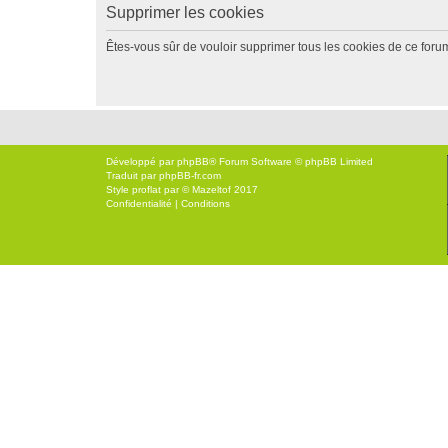
Supprimer les cookies
Êtes-vous sûr de vouloir supprimer tous les cookies de ce foru
Développé par
phpBB
® Forum Software © phpBB Limited
Traduit par
phpBB-fr.com
Style
proflat
par ©
Mazeltof
2017
Confidentialité
|
Conditions