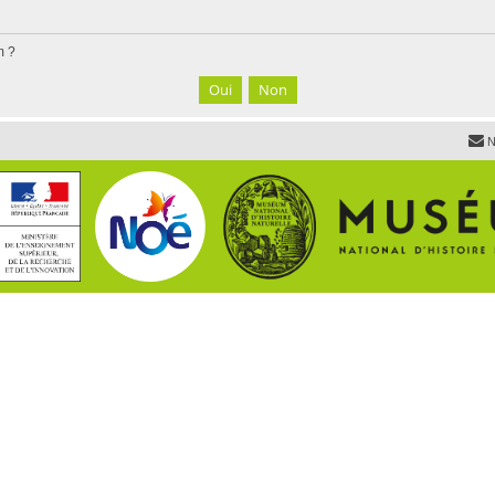
m ?
N