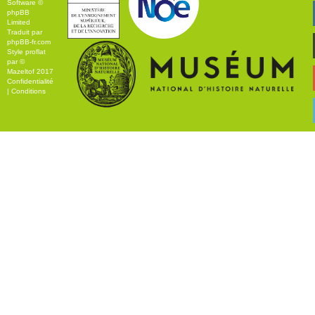
Software ©
phpBB
Limited
Traduit par
phpBB-fr.com
Style
proflat
par ©
Mazeltof
2017
Confidentialité
|
Conditions