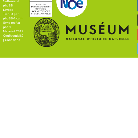
Software ©
phpBB
Limited
Traduit par
phpBB-fr.com
Style
proflat
par ©
Mazeltof
2017
Confidentialité
|
Conditions