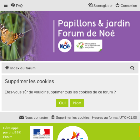
FAQ
S’enregistrer
Connexion
R
Index du forum
e
Supprimer les cookies
c
h
Êtes-vous sûr de vouloir supprimer tous les cookies de ce forum ?
e
r
c
Nous contacter
Supprimer les cookies
Heures au format
UTC+01:00
h
e
Développé
par
phpBB
®
r
Forum