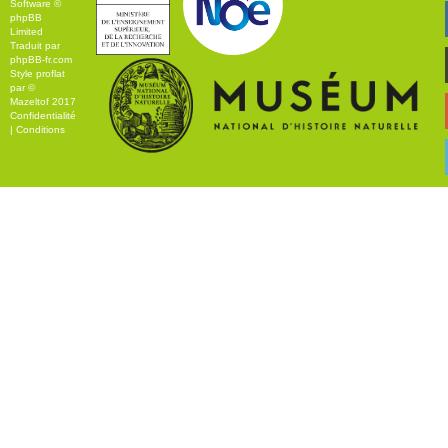
Software ©
phpBB
Limited
Traduit par
phpBB-fr.com
Style
proflat
par ©
Mazeltof
2017
Confidentialité
|
Conditions