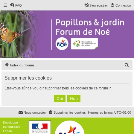
FAQ
S’enregistrer
Connexion
R
Index du forum
e
Supprimer les cookies
c
h
Êtes-vous sûr de vouloir supprimer tous les cookies de ce forum ?
e
r
c
Nous contacter
Supprimer les cookies
Heures au format
UTC+01:00
h
e
Développé
par
phpBB
®
r
Forum