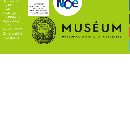
Software ©
phpBB
Limited
Traduit par
phpBB-fr.com
Style
proflat
par ©
Mazeltof
2017
Confidentialité
|
Conditions