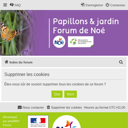
FAQ
S’enregistrer
Connexion
R
Index du forum
e
Supprimer les cookies
c
h
Êtes-vous sûr de vouloir supprimer tous les cookies de ce forum ?
e
r
c
Nous contacter
Supprimer les cookies
Heures au format
UTC+01:00
h
e
Développé
par
phpBB
®
r
Forum