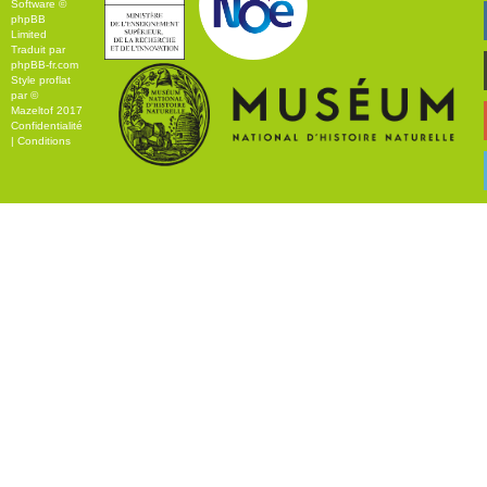
Software ©
phpBB
Limited
Traduit par
phpBB-fr.com
Style
proflat
par ©
Mazeltof
2017
Confidentialité
|
Conditions