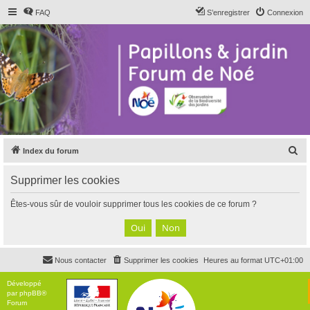
FAQ
S’enregistrer
Connexion
R
Index du forum
e
Supprimer les cookies
c
h
Êtes-vous sûr de vouloir supprimer tous les cookies de ce forum ?
e
r
c
Nous contacter
Supprimer les cookies
Heures au format
UTC+01:00
h
e
Développé
par
phpBB
®
r
Forum