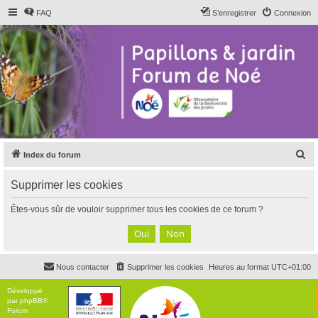
FAQ
S’enregistrer
Connexion
R
Index du forum
e
Supprimer les cookies
c
h
Êtes-vous sûr de vouloir supprimer tous les cookies de ce forum ?
e
r
c
Nous contacter
Supprimer les cookies
Heures au format
UTC+01:00
h
e
Développé
par
phpBB
®
r
Forum