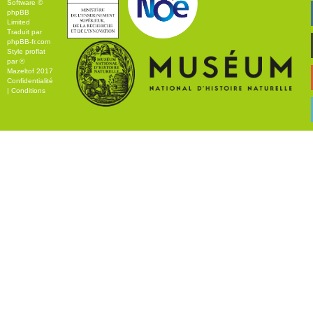
Software ©
phpBB
Limited
Traduit par
phpBB-fr.com
Style
proflat
par ©
Mazeltof
2017
Confidentialité
|
Conditions