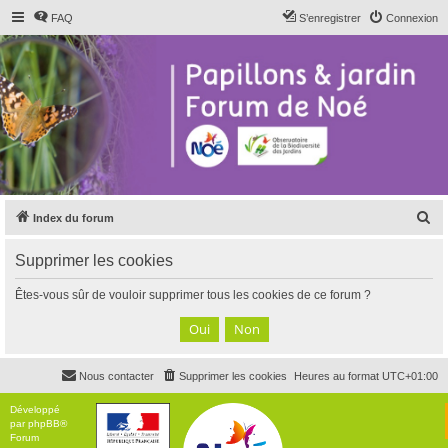
FAQ
S’enregistrer
Connexion
R
Index du forum
e
Supprimer les cookies
c
h
Êtes-vous sûr de vouloir supprimer tous les cookies de ce forum ?
e
r
c
Nous contacter
Supprimer les cookies
Heures au format
UTC+01:00
h
e
Développé
par
phpBB
®
r
Forum