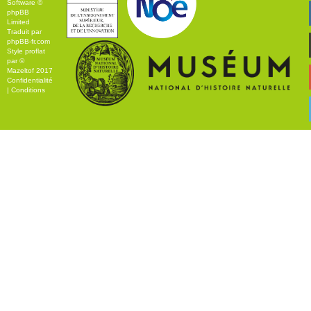
Software ©
phpBB
Limited
Traduit par
phpBB-fr.com
Style
proflat
par ©
Mazeltof
2017
Confidentialité
|
Conditions