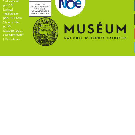
Software ©
phpBB
Limited
Traduit par
phpBB-fr.com
Style
proflat
par ©
Mazeltof
2017
Confidentialité
|
Conditions