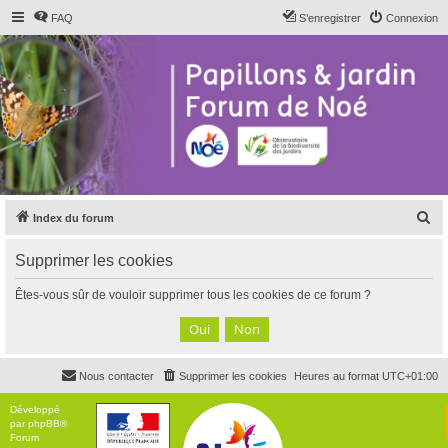
FAQ
S’enregistrer
Connexion
R
Index du forum
e
Supprimer les cookies
c
h
Êtes-vous sûr de vouloir supprimer tous les cookies de ce forum ?
e
r
c
Nous contacter
Supprimer les cookies
Heures au format
UTC+01:00
h
e
Développé
par
phpBB
®
r
Forum