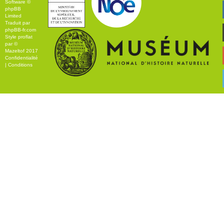
Software ©
phpBB
Limited
Traduit par
phpBB-fr.com
Style
proflat
par ©
Mazeltof
2017
Confidentialité
|
Conditions