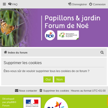
FAQ
S’enregistrer
Connexion
R
Index du forum
e
Supprimer les cookies
c
h
Êtes-vous sûr de vouloir supprimer tous les cookies de ce forum ?
e
r
c
Nous contacter
Supprimer les cookies
Heures au format
UTC+01:00
h
e
Développé
par
phpBB
®
r
Forum