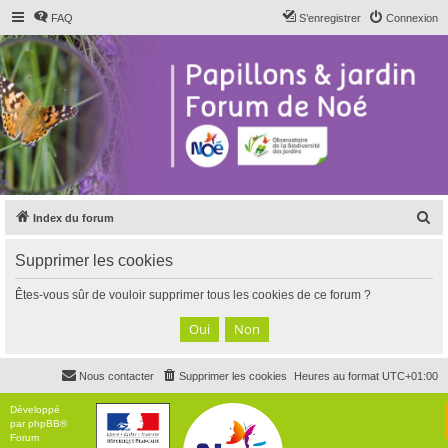
FAQ
S’enregistrer
Connexion
R
Index du forum
e
Supprimer les cookies
c
h
Êtes-vous sûr de vouloir supprimer tous les cookies de ce forum ?
e
r
c
Nous contacter
Supprimer les cookies
Heures au format
UTC+01:00
h
e
Développé
par
phpBB
®
r
Forum