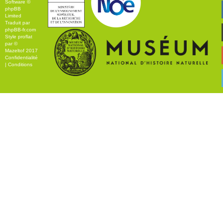
Software ©
phpBB
Limited
Traduit par
phpBB-fr.com
Style
proflat
par ©
Mazeltof
2017
Confidentialité
|
Conditions