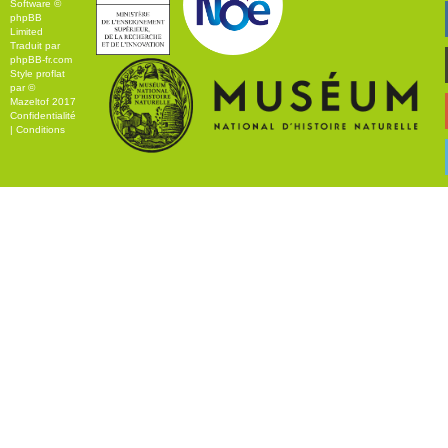
Software ©
phpBB
Limited
Traduit par
phpBB-fr.com
Style
proflat
par ©
Mazeltof
2017
Confidentialité
|
Conditions