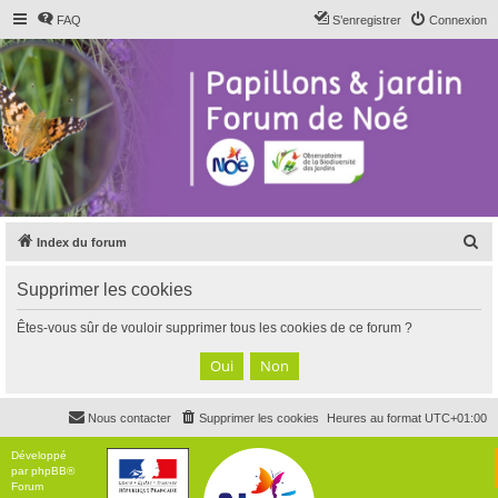
FAQ
S’enregistrer
Connexion
R
Index du forum
e
Supprimer les cookies
c
h
Êtes-vous sûr de vouloir supprimer tous les cookies de ce forum ?
e
r
c
Nous contacter
Supprimer les cookies
Heures au format
UTC+01:00
h
e
Développé
par
phpBB
®
r
Forum