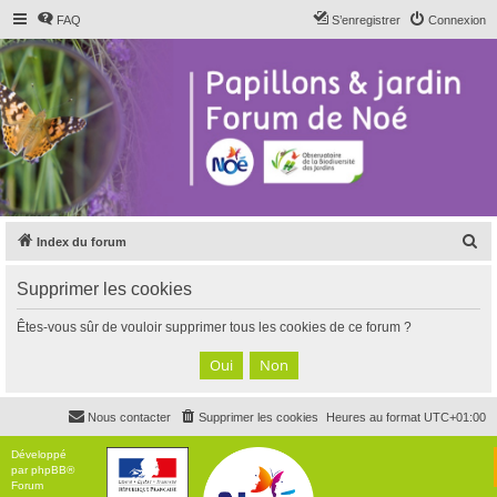
FAQ
S’enregistrer
Connexion
R
Index du forum
e
Supprimer les cookies
c
h
Êtes-vous sûr de vouloir supprimer tous les cookies de ce forum ?
e
r
c
Nous contacter
Supprimer les cookies
Heures au format
UTC+01:00
h
e
Développé
par
phpBB
®
r
Forum