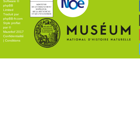
Software ©
phpBB
Limited
Traduit par
phpBB-fr.com
Style
proflat
par ©
Mazeltof
2017
Confidentialité
|
Conditions