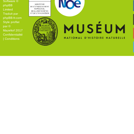
Software ©
phpBB
Limited
Traduit par
phpBB-fr.com
Style
proflat
par ©
Mazeltof
2017
Confidentialité
|
Conditions