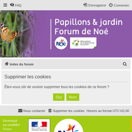
FAQ
S’enregistrer
Connexion
R
Index du forum
e
Supprimer les cookies
c
h
Êtes-vous sûr de vouloir supprimer tous les cookies de ce forum ?
e
r
c
Nous contacter
Supprimer les cookies
Heures au format
UTC+01:00
h
e
Développé
par
phpBB
®
r
Forum