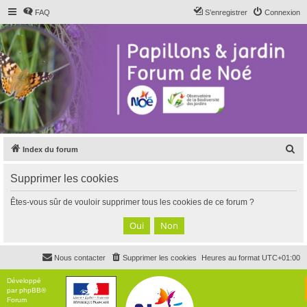
FAQ
S’enregistrer
Connexion
R
Index du forum
e
Supprimer les cookies
c
h
Êtes-vous sûr de vouloir supprimer tous les cookies de ce forum ?
e
r
c
Nous contacter
Supprimer les cookies
Heures au format
UTC+01:00
h
e
Développé
par
phpBB
®
r
Forum