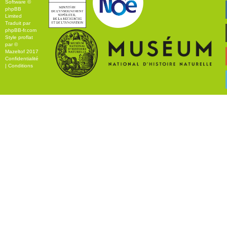
Software ©
phpBB
Limited
Traduit par
phpBB-fr.com
Style
proflat
par ©
Mazeltof
2017
Confidentialité
|
Conditions