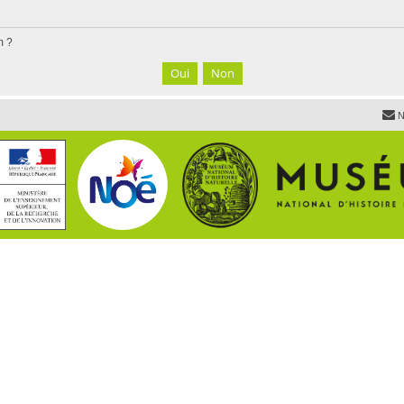
m ?
N