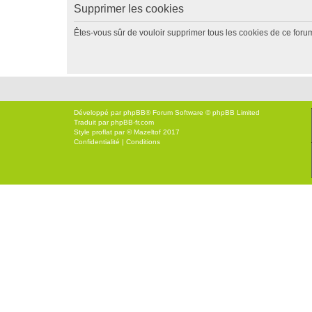
Supprimer les cookies
Êtes-vous sûr de vouloir supprimer tous les cookies de ce foru
Développé par
phpBB
® Forum Software © phpBB Limited
Traduit par
phpBB-fr.com
Style
proflat
par ©
Mazeltof
2017
Confidentialité
|
Conditions