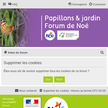
FAQ
S’enregistrer
Connexion
R
Index du forum
e
Supprimer les cookies
c
h
Êtes-vous sûr de vouloir supprimer tous les cookies de ce forum ?
e
r
c
Nous contacter
Supprimer les cookies
Heures au format
UTC+01:00
h
e
Développé
par
phpBB
®
r
Forum