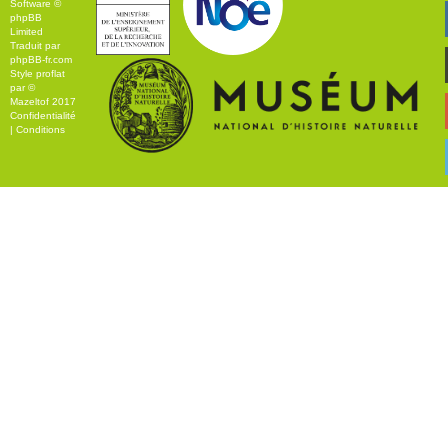
Software ©
phpBB
Limited
Traduit par
phpBB-fr.com
Style
proflat
par ©
Mazeltof
2017
Confidentialité
|
Conditions