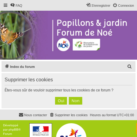
FAQ
S’enregistrer
Connexion
R
Index du forum
e
Supprimer les cookies
c
h
Êtes-vous sûr de vouloir supprimer tous les cookies de ce forum ?
e
r
c
Nous contacter
Supprimer les cookies
Heures au format
UTC+01:00
h
e
Développé
par
phpBB
®
r
Forum