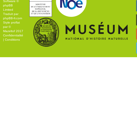
Software ©
phpBB
Limited
Traduit par
phpBB-fr.com
Style
proflat
par ©
Mazeltof
2017
Confidentialité
|
Conditions