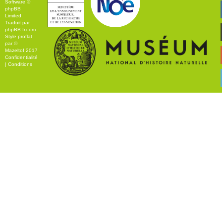
Software ©
phpBB
Limited
Traduit par
phpBB-fr.com
Style
proflat
par ©
Mazeltof
2017
Confidentialité
|
Conditions