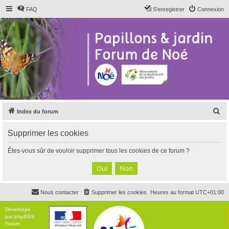
FAQ
S’enregistrer
Connexion
R
Index du forum
e
Supprimer les cookies
c
h
Êtes-vous sûr de vouloir supprimer tous les cookies de ce forum ?
e
r
c
Nous contacter
Supprimer les cookies
Heures au format
UTC+01:00
h
e
Développé
par
phpBB
®
r
Forum