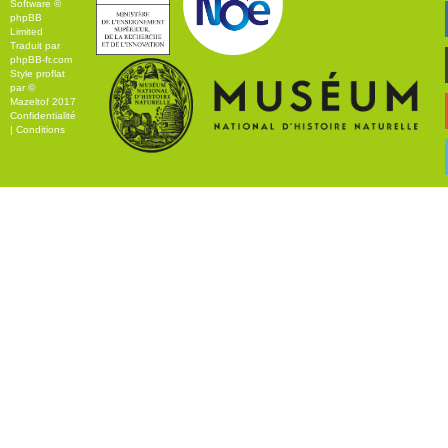
Software ©
phpBB
Limited
Traduit par
phpBB-fr.com
Style
proflat
par ©
Mazeltof
2017
Confidentialité
|
Conditions