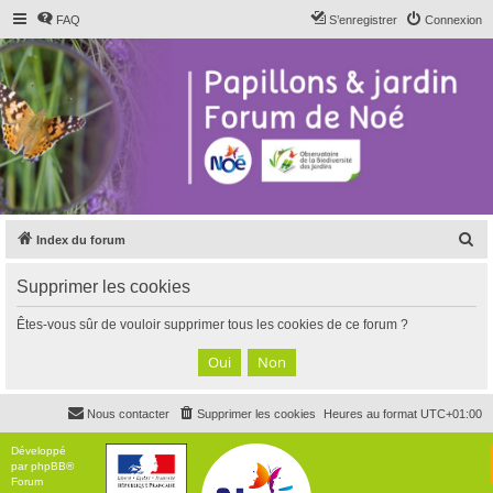
FAQ
S’enregistrer
Connexion
R
Index du forum
e
Supprimer les cookies
c
h
Êtes-vous sûr de vouloir supprimer tous les cookies de ce forum ?
e
r
c
Nous contacter
Supprimer les cookies
Heures au format
UTC+01:00
h
e
Développé
par
phpBB
®
r
Forum