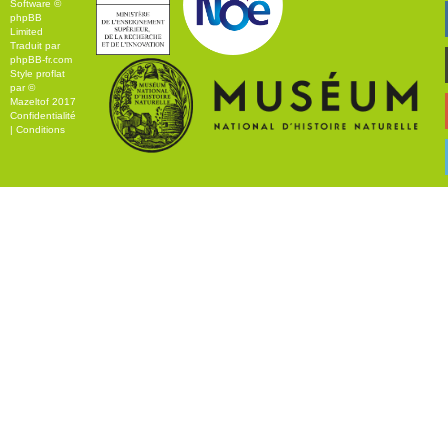
Software ©
phpBB
Limited
Traduit par
phpBB-fr.com
Style
proflat
par ©
Mazeltof
2017
Confidentialité
|
Conditions