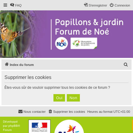
FAQ
S’enregistrer
Connexion
R
Index du forum
e
Supprimer les cookies
c
h
Êtes-vous sûr de vouloir supprimer tous les cookies de ce forum ?
e
r
c
Nous contacter
Supprimer les cookies
Heures au format
UTC+01:00
h
e
Développé
par
phpBB
®
r
Forum