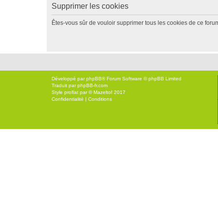
Supprimer les cookies
Êtes-vous sûr de vouloir supprimer tous les cookies de ce foru
Développé par
phpBB
® Forum Software © phpBB Limited
Traduit par
phpBB-fr.com
Style
proflat
par ©
Mazeltof
2017
Confidentialité
|
Conditions