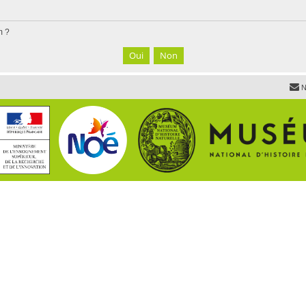
m ?
N