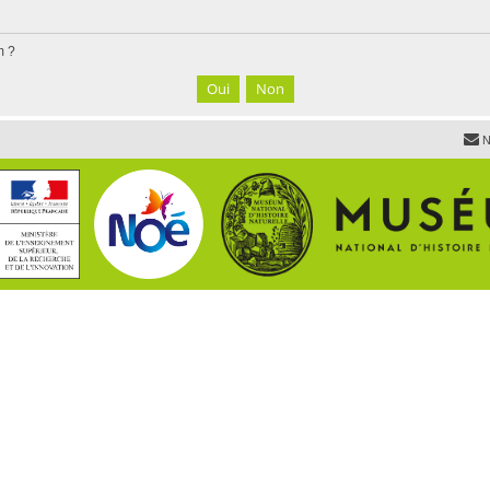
m ?
N