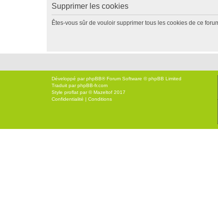
Supprimer les cookies
Êtes-vous sûr de vouloir supprimer tous les cookies de ce foru
Développé par
phpBB
® Forum Software © phpBB Limited
Traduit par
phpBB-fr.com
Style
proflat
par ©
Mazeltof
2017
Confidentialité
|
Conditions