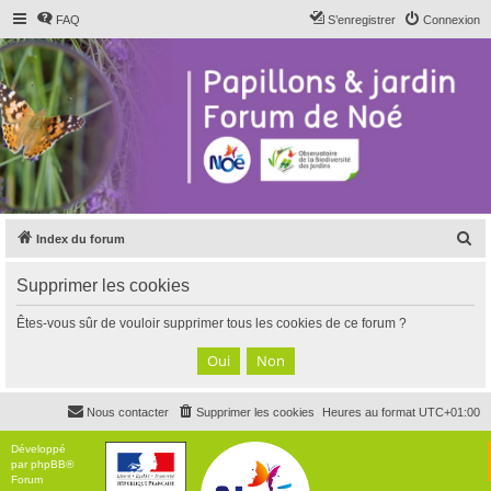
FAQ
S’enregistrer
Connexion
R
Index du forum
e
Supprimer les cookies
c
h
Êtes-vous sûr de vouloir supprimer tous les cookies de ce forum ?
e
r
c
Nous contacter
Supprimer les cookies
Heures au format
UTC+01:00
h
e
Développé
par
phpBB
®
r
Forum