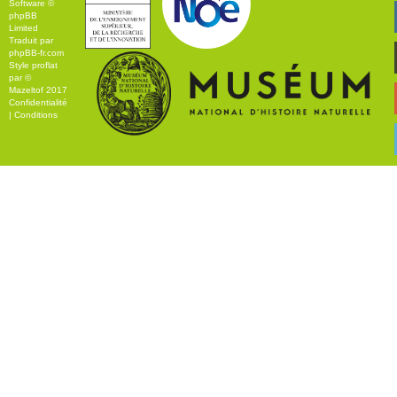
Software ©
phpBB
Limited
Traduit par
phpBB-fr.com
Style
proflat
par ©
Mazeltof
2017
Confidentialité
|
Conditions