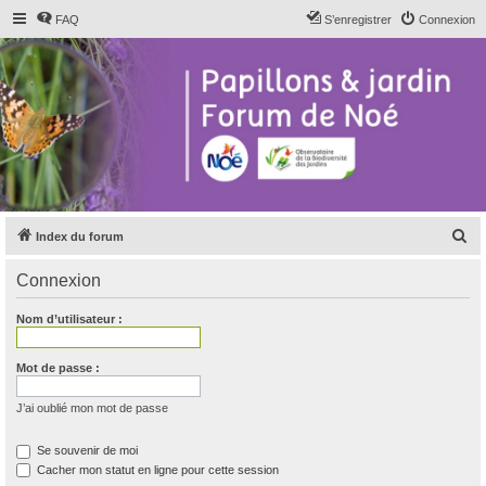
FAQ
S’enregistrer
Connexion
R
Index du forum
e
Connexion
c
h
Nom d’utilisateur :
e
r
Mot de passe :
c
J’ai oublié mon mot de passe
h
e
Se souvenir de moi
Cacher mon statut en ligne pour cette session
r