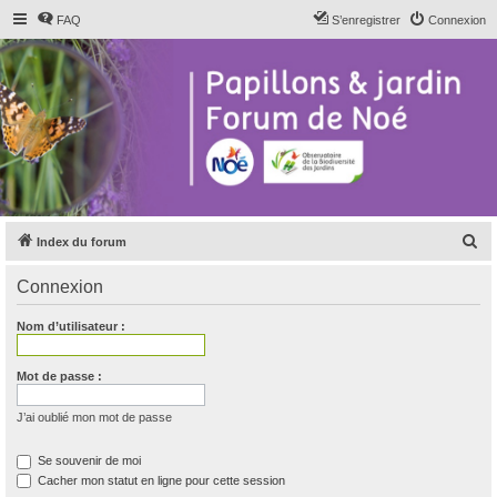
FAQ
S’enregistrer
Connexion
R
Index du forum
e
Connexion
c
h
Nom d’utilisateur :
e
r
Mot de passe :
c
J’ai oublié mon mot de passe
h
e
Se souvenir de moi
Cacher mon statut en ligne pour cette session
r